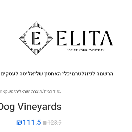
ור קשר
הרשמה לניוזלטר
מיכלי האחסון שלי
אליטה לעסקים
עמוד הבית
/
תוצרת ישראלית
/
משקאות
UnderDog Vineyards סנ
₪
111.5
₪
123.9