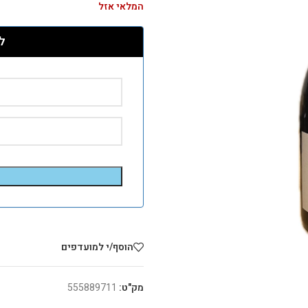
המלאי אזל
ל
הוסף/י למועדפים
מק"ט:
555889711