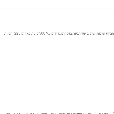
זהו בלנד שעשוי מגרנאש (כרם קופיץ, גוש עציון), סירה (כרם מירון) ואוזלטה (הרי יהודה). זהו בלנד מורכב, רב שכבתי וייחודי. כל זן ענבים נבצר, תסס והתבגר בנפרד בחביות שונות. שילוב של חביות בנפחים גדולים של 500 ליטר, באריק 225 וחביות
 של המסע היה להתמקד בעשיית היין עצמה. המסע שמתחיל באדמה ובכרם ומסתיים