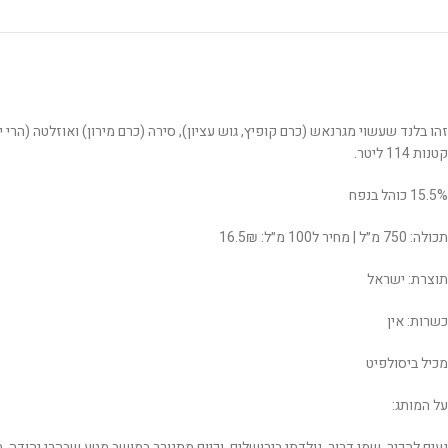
קטנות 114 ליטר.
15.5% כוהל בנפח
תכולה: 750 מ״ל | מחיר ל100 מ״ל: 16.5₪
תוצרת: ישראל
כשרות: אין
מכיל ביסולפיט
על המותג:
נעים להכיר, שמי דרור. נולדתי בירושלים, וכיום מתגורר במושב מטע שבהרי יהו