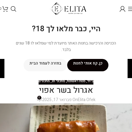
0
היי, כבר מלאו לך 18?
הכניסה והרכישה בחנות האתר מיועדת למי שמלאו לו 18 שנים
בלבד.
בלוג
כן, קח אותי לחנות
בחזרה לעמוד הבית
ראשי
/
מתכונים
/
ביתי
ביתי
,
מנות ראשונות
,
מתכוני חג
,
מתכונים
אגרול בשר אפוי
0
Elita Ofek
On פברואר 17, 2025