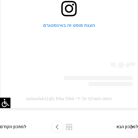
הצגת פוסט זה באינסטגרם
פוסט משותף על ידי ‏‎Elita Ofek‎‏ (@‏‎elitaofek11‎‏)
למתכון הבא
למתכון הקודם