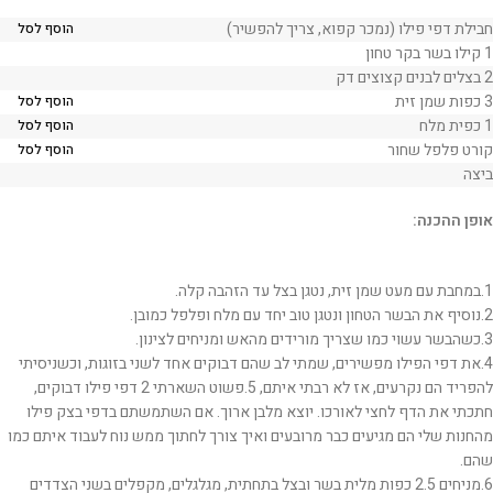
חבילת דפי פילו (נמכר קפוא, צריך להפשיר)
הוסף לסל
1 קילו בשר בקר טחון
2 בצלים לבנים קצוצים דק
3 כפות שמן זית
הוסף לסל
1 כפית מלח
הוסף לסל
קורט פלפל שחור
הוסף לסל
ביצה
אופן ההכנה:
1.במחבת עם מעט שמן זית, נטגן בצל עד הזהבה קלה.
2.נוסיף את הבשר הטחון ונטגן טוב יחד עם מלח ופלפל כמובן.
3.כשהבשר עשוי כמו שצריך מורידים מהאש ומניחים לצינון.
4.את דפי הפילו מפשירים, שמתי לב שהם דבוקים אחד לשני בזוגות, וכשניסיתי
להפריד הם נקרעים, אז לא רבתי איתם, 5.פשוט השארתי 2 דפי פילו דבוקים,
חתכתי את הדף לחצי לאורכו. יוצא מלבן ארוך. אם השתמשתם בדפי בצק פילו
מהחנות שלי הם מגיעים כבר מרובעים ואיך צורך לחתוך ממש נוח לעבוד איתם כמו
שהם.
6.מניחים 2‪.‬5 כפות מלית בשר ובצל בתחתית, מגלגלים, מקפלים בשני הצדדים