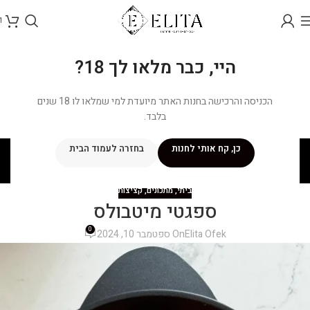
1
היי, כבר מלאו לך 18?
הכניסה והרכישה בחנות האתר מיועדת למי שמלאו לו 18 שנים
בלבד.
בלוג
כן, קח אותי לחנות
בחזרה לעמוד הבית
ראשי
/
מתכונים
/
ביתי
ביתי
,
מתכונים
,
קציצות
ספגטי מיטבולס
0
Elita Ofek
On ספטמבר 10, 2024