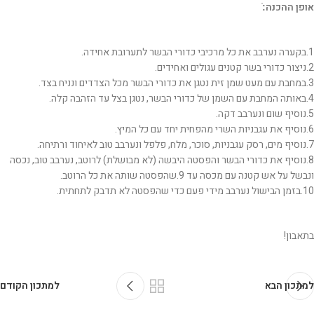
אופן ההכנה:ֿ
1.בקערה נערבב את כל מרכיבי כדורי הבשר לתערובת אחידה.
2.ניצור כדורי בשר קטנים עגולים ואחידים.
3.במחבת עם מעט שמן זית נטגן את כדורי הבשר מכל הצדדים ונניח בצד.
4.באותה המחבת עם השמן של כדורי הבשר, נטגן בצל עד הזהבה קלה.
5.נוסיף שום ונערבב דקה.
6.נוסיף את עגבניות השרי מהפחית יחד עם כל המיץ.
7.נוסיף מים, רסק עגבניות, סוכר, מלח, פלפל ונערבב טוב לאיחוד ורתיחה.
8.נוסיף את כדורי הבשר והפסטה היבשה (לא מבושלת) לרוטב, נערבב טוב, נכסה
ונבשל על אש קטנה עם מכסה עד 9.שהפסטה שותה את כל הרוטב.
10.בזמן הבישול נערבב מידי פעם כדי שהפסטה לא תדבק לתחתית.
בתאבון!
למתכון הבא
למתכון הקודם