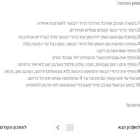
אופן ההכנה:ֿ
1.בקערה נערבב את כל מרכיבי כדורי הבשר לתערובת אחידה.
2.ניצור כדורי בשר קטנים עגולים ואחידים.
3.במחבת עם מעט שמן זית נטגן את כדורי הבשר מכל הצדדים ונניח בצד.
4.באותה המחבת עם השמן של כדורי הבשר, נטגן בצל עד הזהבה קלה.
5.נוסיף שום ונערבב דקה.
6.נוסיף את עגבניות השרי מהפחית יחד עם כל המיץ.
7.נוסיף מים, רסק עגבניות, סוכר, מלח, פלפל ונערבב טוב לאיחוד ורתיחה.
8.נוסיף את כדורי הבשר והפסטה היבשה (לא מבושלת) לרוטב, נערבב טוב, נכסה
ונבשל על אש קטנה עם מכסה עד 9.שהפסטה שותה את כל הרוטב.
10.בזמן הבישול נערבב מידי פעם כדי שהפסטה לא תדבק לתחתית.
בתאבון!
למתכון הבא
למתכון הקודם