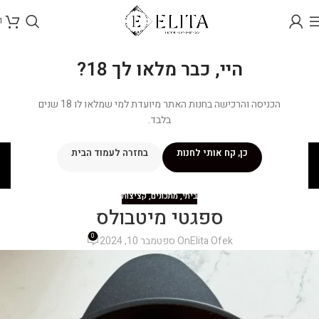
1
היי, כבר מלאו לך 18?
הכניסה והרכישה בחנות האתר מיועדת למי שמלאו לו 18 שנים
בלבד.
בלוג
כן, קח אותי לחנות
בחזרה לעמוד הבית
ראשי
/
מתכונים
/
ביתי
ביתי
,
מתכונים
,
קציצות
ספגטי מיטבולס
0
Elita Ofek
On ספטמבר 10, 2024