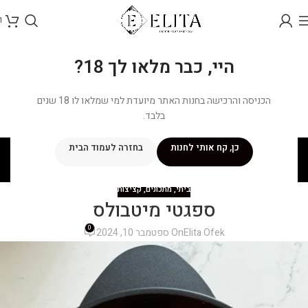
1
היי, כבר מלאו לך 18?
הכניסה והרכישה בחנות האתר מיועדת למי שמלאו לו 18 שנים
בלבד.
בלוג
כן, קח אותי לחנות
בחזרה לעמוד הבית
ראשי
/
מתכונים
/
ביתי
ביתי
,
מתכונים
,
קציצות
ספגטי מיטבולס
0
Elita Ofek
On ספטמבר 10, 2024