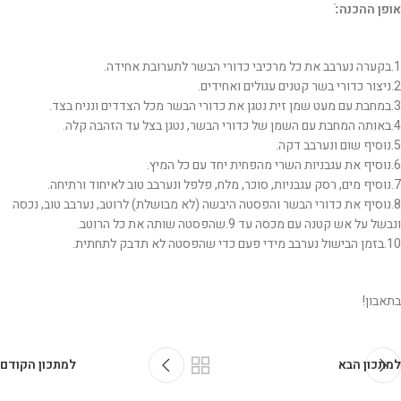
אופן ההכנה:ֿ
1.בקערה נערבב את כל מרכיבי כדורי הבשר לתערובת אחידה.
2.ניצור כדורי בשר קטנים עגולים ואחידים.
3.במחבת עם מעט שמן זית נטגן את כדורי הבשר מכל הצדדים ונניח בצד.
4.באותה המחבת עם השמן של כדורי הבשר, נטגן בצל עד הזהבה קלה.
5.נוסיף שום ונערבב דקה.
6.נוסיף את עגבניות השרי מהפחית יחד עם כל המיץ.
7.נוסיף מים, רסק עגבניות, סוכר, מלח, פלפל ונערבב טוב לאיחוד ורתיחה.
8.נוסיף את כדורי הבשר והפסטה היבשה (לא מבושלת) לרוטב, נערבב טוב, נכסה
ונבשל על אש קטנה עם מכסה עד 9.שהפסטה שותה את כל הרוטב.
10.בזמן הבישול נערבב מידי פעם כדי שהפסטה לא תדבק לתחתית.
בתאבון!
למתכון הבא
למתכון הקודם