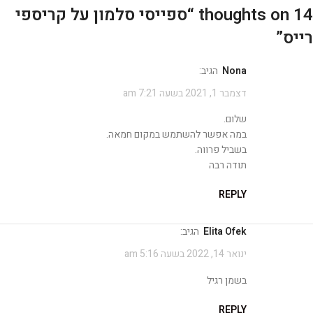
14 thoughts on “
ספייסי סלמון על קריספי
רייס
”
nona
הגיב:
דצמבר 1, 2021 בשעה 7:21 am
שלום.
במה אפשר להשתמש במקום חמאה.
בשביל פרווה.
תודה רבה
REPLY
Elita Ofek
הגיב:
ינואר 14, 2022 בשעה 5:16 am
בשמן רגיל
REPLY