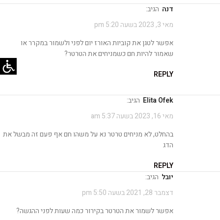
דנה
הגיב:
מאי 3, 2023 בשעה 5:20 pm
אפשר לטגן את קוביות האורז יום לפני ולשמור במקרר או
שאמור להיות חם כשמניחים את הטרטר?
REPLY
Elita Ofek
הגיב:
מאי 16, 2023 בשעה 5:37 am
בהחלט, לא מניחים טרטר נא על משהו חם אף פעם זה מבשל את
הדג
REPLY
יובל
הגיב:
דצמבר 28, 2021 בשעה 5:50 pm
אפשר לשמור את הטרטר בקירור כמה שעות לפני ההגשה?