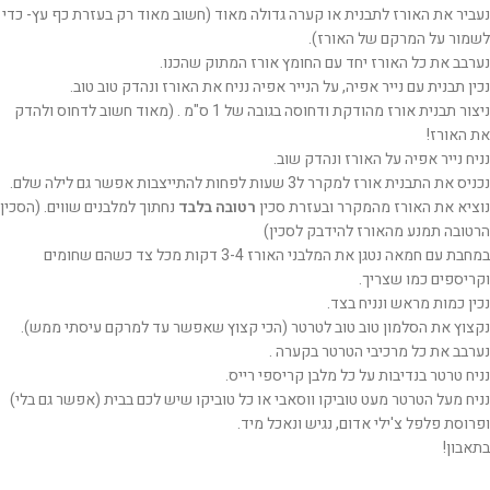
נעביר את האורז לתבנית או קערה גדולה מאוד (חשוב מאוד רק בעזרת כף עץ- כדי
לשמור על המרקם של האורז).
נערבב את כל האורז יחד עם החומץ אורז המתוק שהכנו.
נכין תבנית עם נייר אפיה, על הנייר אפיה נניח את האורז ונהדק טוב טוב.
ניצור תבנית אורז מהודקת ודחוסה בגובה של 1 ס"מ . (מאוד חשוב לדחוס ולהדק
את האורז!
נניח נייר אפיה על האורז ונהדק שוב.
נכניס את התבנית אורז למקרר ל3 שעות לפחות להתייצבות אפשר גם לילה שלם.
נוציא את האורז מהמקרר ובעזרת סכין
רטובה בלבד
נחתוך למלבנים שווים. (הסכין
הרטובה תמנע מהאורז להידבק לסכין)
במחבת עם חמאה נטגן את המלבני האורז 3-4 דקות מכל צד כשהם שחומים
וקריספים כמו שצריך.
נכין כמות מראש ונניח בצד.
נקצוץ את הסלמון טוב טוב לטרטר (הכי קצוץ שאפשר עד למרקם עיסתי ממש).
נערבב את כל מרכיבי הטרטר בקערה .
נניח טרטר בנדיבות על כל מלבן קריספי רייס.
נניח מעל הטרטר מעט טוביקו ווסאבי או כל טוביקו שיש לכם בבית (אפשר גם בלי)
ופרוסת פלפל צ'ילי אדום, נגיש ונאכל מיד.
בתאבון!