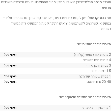
מורכב מכמה תהליכים לכן הוא לא מתכון מהיר וההתארגנות עליו מצריכה היערכות
מראש .
את הטוביקו מעל ניתן לקנות בחנויות דגים , זה נמכר קפוא וכך גם שומרים עליו –
במקפיא, כשרוצים להשתמש מוציאים חתיכה קטנה מהמקפיא וזה מפשיר
בשניות.
מצרכים לקריספי רייס:
2 כוסות אורז סושי (קלרוז)
הוסף לסל
4 כוסות מים פושרים
3 כפות חומץ אורז
הוסף לסל
1.5 כפות סוכר
1 כפית שטוחה של מלח
הוסף לסל
20-40 גרם חמאה
הוסף לסל
מצרכים לטרטר ספייסי סלמון/טונה:
1 כף שמן זית איכותי
הוסף לסל