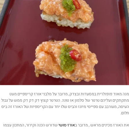
מנה מאוד פופולרית במסעדות ובצדק, מדובר על מלבני אורז קריספיים מעט
מתקתקים ועליהם טרטר של סלמון או טונה. הטרטר קצוץ דק דק דק ממש על גבול
העיסה, מעורבב עם ספייסי מיונז והביס שלו יחד עם הקריספיות של האורז זה ביס
חלום.
את האורז מכינים מראש , מדובר ב
אורז סושי
שדורש הכנה וקירור, המתכון עצמו