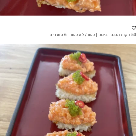
50 דקות הכנה | בינוני | כשר/ לא כשר | 6 סועדים