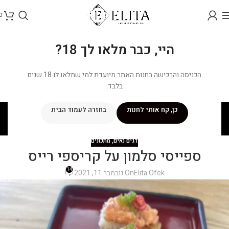
0
היי, כבר מלאו לך 18?
הכניסה והרכישה בחנות האתר מיועדת למי שמלאו לו 18 שנים
בלבד.
בלוג
כן, קח אותי לחנות
בחזרה לעמוד הבית
ראשי
/
מתכונים
/
דגים נאים
דגים נאים
,
מתכונים
ספייסי סלמון על קריספי רייס
14
Elita Ofek
On נובמבר 11, 2021