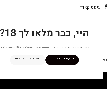
גיפט קארד
היי, כבר מלאו לך 18?
הכניסה והרכישה בחנות האתר מיועדת למי שמלאו לו 18 שנים בלבד.
כן, קח אותי לחנות
בחזרה לעמוד הבית
יפור שלי
מתכונים
מנוי ״אליטה פלוס״
חנות
פרסומים במדיה
צ