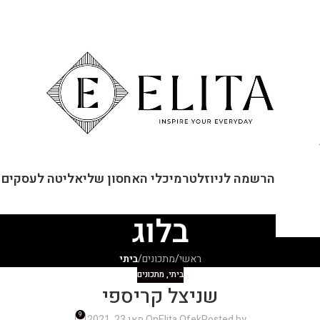
ור קשר
הרשמה לניוזלטר
מיכלי האחסון שלי
אליטה לעסקים
בלוג
ראשי
/
מתכונים
/
ביתי
ביתי
,
מתכונים
שניצל קריספי
9
Posted by
Elita Ofek
On מאי 23, 2021