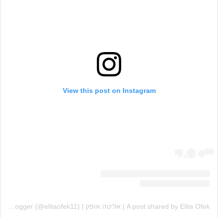
View this post on Instagram
A post shared by Elita Ofek | אליטה אופק | food blogger (@elitaofek11)