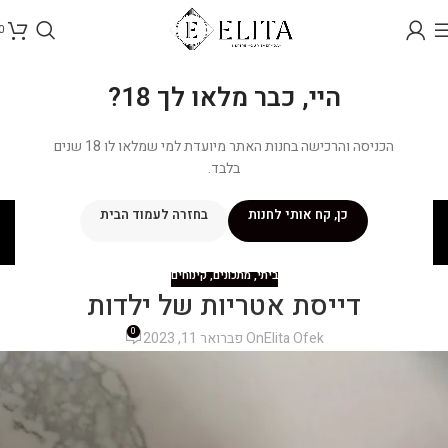
0
היי, כבר מלאו לך 18?
הכניסה והרכישה בחנות האתר מיועדת למי שמלאו לו 18 שנים
בלבד.
בלוג
כן, קח אותי לחנות
בחזרה לעמוד הבית
ראשי
/
מתכונים
/
ביתי
ביתי
,
מתכונים
,
קינוחים
דייסת אטריות של ילדות
0
Elita Ofek
On פברואר 11, 2023