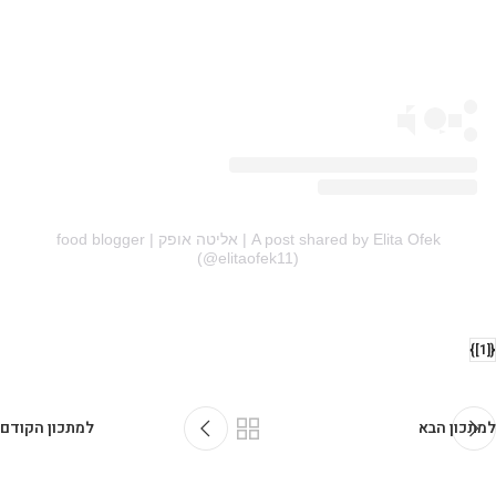
A post shared by Elita Ofek | אליטה אופק | food blogger
(@elitaofek11)
{[1]}
למתכון הבא
למתכון הקודם