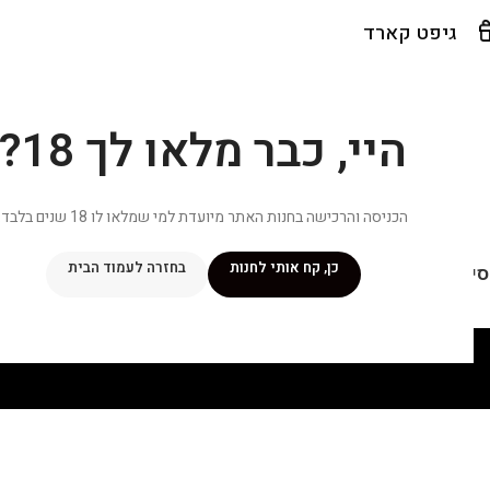
גיפט קארד
היי, כבר מלאו לך 18?
הכניסה והרכישה בחנות האתר מיועדת למי שמלאו לו 18 שנים בלבד.
כן, קח אותי לחנות
בחזרה לעמוד הבית
יפור שלי
מתכונים
מנוי ״אליטה פלוס״
חנות
פרסומים במדיה
צ