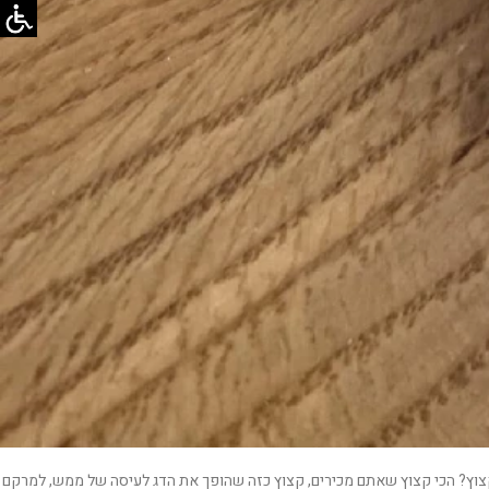
 קצוץ? הכי קצוץ שאתם מכירים, קצוץ כזה שהופך את הדג לעיסה של ממש, למרקם