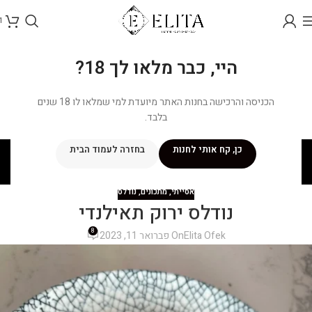
1
היי, כבר מלאו לך 18?
הכניסה והרכישה בחנות האתר מיועדת למי שמלאו לו 18 שנים
בלבד.
בלוג
כן, קח אותי לחנות
בחזרה לעמוד הבית
ראשי
/
מתכונים
/
אסייתי
אסייתי
,
מתכונים
,
נודלס
נודלס ירוק תאילנדי
8
Elita Ofek
On פברואר 11, 2023