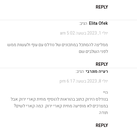
REPLY
Elita Ofek
הגיב:
יולי 1, 2023 בשעה 5:02 am
ממליצה להסתכל במתכונים של נודלס עם עוף ולעשות ממש
לפני השלבים שם
REPLY
רעיה מוגרבי
הגיב:
יולי 8, 2023 בשעה 6:17 pm
היי
בנודלס הירוק כתוב בהוראות להוסיף מחית קארי ירוק אבל
במצרכים לא מופיעה מחית קארי ירוק. כמה קארי לשים?
תודה
REPLY