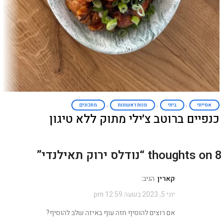
,
,
,
אסייתי
ביתי
מנות ראשונות
מתכונים
כנפיים ברוטב צ׳ילי מתוק ללא טיגון
8 thoughts on “
נודלס ירוק תאילנדי
”
קארין
הגיב:
יוני 5, 2023 בשעה 12:59 pm
אם רוצים להוסיף חזה עוף באיזה שלב להוסיף?