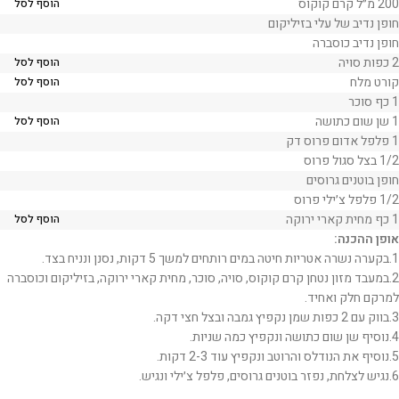
200 מ״ל קרם קוקוס
הוסף לסל
חופן נדיב של עלי בזיליקום
חופן נדיב כוסברה
2 כפות סויה
הוסף לסל
קורט מלח
הוסף לסל
1 כף סוכר
1 שן שום כתושה
הוסף לסל
1 פלפל אדום פרוס דק
1/2 בצל סגול פרוס
חופן בוטנים גרוסים
1/2 פלפל צ׳ילי פרוס
1 כף מחית קארי ירוקה
הוסף לסל
אופן ההכנה:
1.בקערה נשרה אטריות חיטה במים רותחים למשך 5 דקות, נסנן ונניח בצד.
2.במעבד מזון נטחן קרם קוקוס, סויה, סוכר, מחית קארי ירוקה, בזיליקום וכוסברה
למרקם חלק ואחיד.
3.בווק עם 2 כפות שמן נקפיץ גמבה ובצל חצי דקה.
4.נוסיף שן שום כתושה ונקפיץ כמה שניות.
5.נוסיף את הנודלס והרוטב ונקפיץ עוד 2-3 דקות.
6.נגיש לצלחת, נפזר בוטנים גרוסים, פלפל צ׳ילי ונגיש.