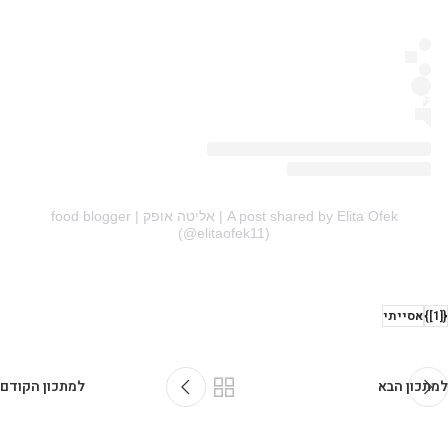
A post shared by Elita Ofek | אליטה אופק | food blogger
(@elitaofek11)
{[1]}
אסייתי
למתכון הבא
למתכון הקודם