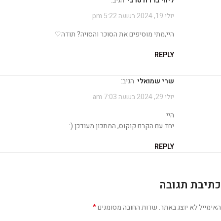
ליהי ברדה סרבי
הגיב:
יולי 19, 2024 בשעה 5:22 pm
היי,מתי מוסיפים את הסוכר והסויה? תודה♡
REPLY
שרי שמואלי
הגיב:
יולי 29, 2024 בשעה 7:03 am
היי
יחד עם הקרם קוקוס, המתכון מעודכן (:
REPLY
כתיבת תגובה
*
האימייל לא יוצג באתר.
שדות החובה מסומנים