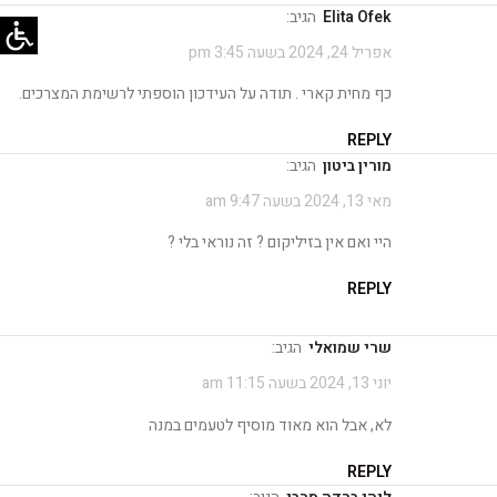
Elita Ofek
הגיב:
אפריל 24, 2024 בשעה 3:45 pm
כף מחית קארי . תודה על העידכון הוספתי לרשימת המצרכים.
REPLY
מורין ביטון
הגיב:
מאי 13, 2024 בשעה 9:47 am
היי ואם אין בזיליקום ? זה נוראי בלי ?
REPLY
שרי שמואלי
הגיב:
יוני 13, 2024 בשעה 11:15 am
לא, אבל הוא מאוד מוסיף לטעמים במנה
REPLY