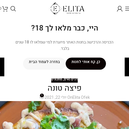
0
היי, כבר מלאו לך 18?
הכניסה והרכישה בחנות האתר מיועדת למי שמלאו לו 18 שנים
בלבד.
בלוג
כן, קח אותי לחנות
בחזרה לעמוד הבית
ראשי
/
מתכונים
/
דגים נאים
דגים נאים
,
מתכונים
פיצה טונה
1
Elita Ofek
On יולי 22, 2021