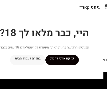
גיפט קארד
היי, כבר מלאו לך 18?
הכניסה והרכישה בחנות האתר מיועדת למי שמלאו לו 18 שנים בלבד.
כן, קח אותי לחנות
בחזרה לעמוד הבית
יפור שלי
מתכונים
מנוי ״אליטה פלוס״
חנות
פרסומים במדיה
צ