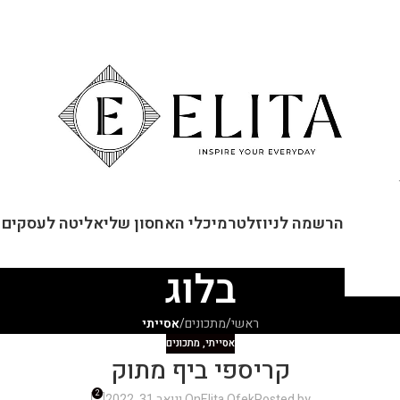
ור קשר
הרשמה לניוזלטר
מיכלי האחסון שלי
אליטה לעסקים
בלוג
ראשי
/
מתכונים
/
אסייתי
אסייתי
,
מתכונים
קריספי ביף מתוק
2
Posted by
Elita Ofek
On ינואר 31, 2022