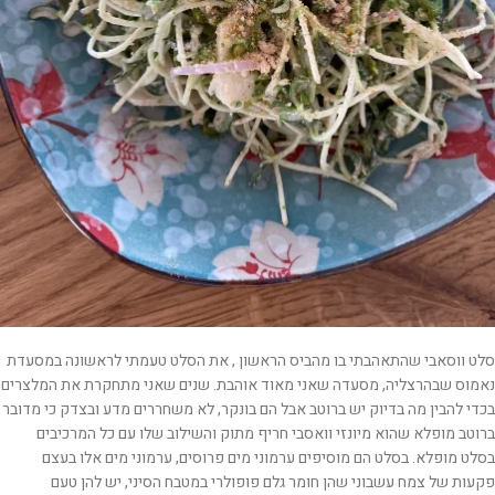
סלט ווסאבי שהתאהבתי בו מהביס הראשון , את הסלט טעמתי לראשונה במסעדת
נאמוס שבהרצליה, מסעדה שאני מאוד אוהבת. שנים שאני מתחקרת את המלצרים
בכדי להבין מה בדיוק יש ברוטב אבל הם בונקר, לא משחררים מדע ובצדק כי מדובר
ברוטב מופלא שהוא מיונזי וואסבי חריף מתוק והשילוב שלו עם כל המרכיבים
בסלט מופלא. בסלט הם מוסיפים ערמוני מים פרוסים, ערמוני מים אלו בעצם
פקעות של צמח עשבוני שהן חומר גלם פופולרי במטבח הסיני, יש להן טעם