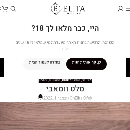
0
היי, כבר מלאו לך 18?
הכניסה והרכישה בחנות האתר מיועדת למי שמלאו לו 18 שנים
בלבד.
בלוג
כן, קח אותי לחנות
בחזרה לעמוד הבית
ראשי
/
מתכונים
/
אסייתי
אסייתי
,
מנות ראשונות
,
מתכונים
,
סלטים
סלט ווסאבי
0
Elita Ofek
On נובמבר 1, 2022