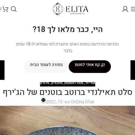
0
היי, כבר מלאו לך 18?
הכניסה והרכישה בחנות האתר מיועדת למי שמלאו לו 18 שנים
בלבד.
בלוג
כן, קח אותי לחנות
בחזרה לעמוד הבית
ראשי
/
מתכונים
/
אסייתי
אסייתי
,
מנות ראשונות
,
מתכונים
,
סלטים
סלט תאילנדי ברוטב בוטנים של הג'ירף
11
Elita Ofek
On מאי 15, 2022