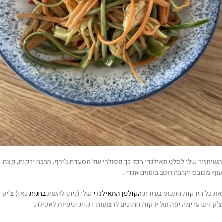
השיחזור שלי לסלט תאילנדי הכל כך פפולרי של מסעדת ג'ירף, הרבה ירקות, קצת
עוף מכובס והרבה רוטב בוטנים אגדי .
את כל הירקות חתכתי בעזרת
הקולפן התאילנדי
שלי (ניתן להשיג
בחנות
כאן) צ'יק
צ'ק ויש ערימה יפה של ירקות חתוכים לרצועות דקות וכיפיות לאכילה.