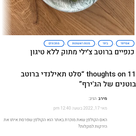
,
,
,
אסייתי
ביתי
מנות ראשונות
מתכונים
כנפיים ברוטב צ׳ילי מתוק ללא טיגון
11 thoughts on “
סלט תאילנדי ברוטב
בוטנים של הג'ירף
”
מירב
הגיב:
מאי 17, 2022 בשעה 12:40 pm
האם הקולפן שאת מוכרת באתר הוא הקולפן שפרסת איתו את
הירקות למקלות?