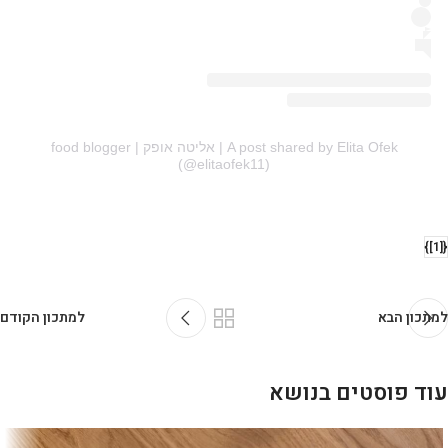
A post shared by Elita Ofek | אליטה אופק | food blogger
(@elitaofek11)
{[1]}
למתכון הבא
למתכון הקודם
עוד פוסטים בנושא