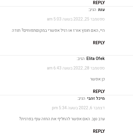
REPLY
ענת
הגיב:
ספטמבר 25, 2022 בשעה 5:03 am
היי, האם חומץ אורז או רגיל אפשרי במקוםתפוחים? תודה
REPLY
Elita Ofek
הגיב:
ספטמבר 28, 2022 בשעה 6:43 am
כן אפשר
REPLY
מיכל זהבי
הגיב:
דצמבר 6, 2022 בשעה 5:34 pm
ערב טןב. האם אפשר להחליף את החזה עוף בפרגית?
REPLY