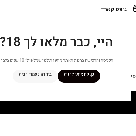
גיפט קארד
היי, כבר מלאו לך 18?
הכניסה והרכישה בחנות האתר מיועדת למי שמלאו לו 18 שנים בלבד.
כן, קח אותי לחנות
בחזרה לעמוד הבית
יפור שלי
מתכונים
מנוי ״אליטה פלוס״
חנות
פרסומים במדיה
צ