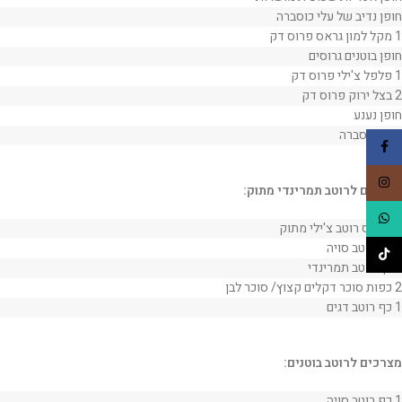
חופן נדיב של עלי כוסברה
1 מקל למון גראס פרוס דק
חופן בוטנים גרוסים
1 פלפל צ'ילי פרוס דק
2 בצל ירוק פרוס דק
חופן נענע
חופן כוסברה
Facebook
Instagram
מצרכים לרוטב תמרינדי מתוק:
WhatsApp
1/4 כוס רוטב צ'ילי מתוק
1 כף רוטב סויה
TikTok
1 כף רוטב תמרינדי
2 כפות סוכר דקלים קצוץ/ סוכר לבן
1 כף רוטב דגים
מצרכים לרוטב בוטנים:
1 כף רוטב סויה