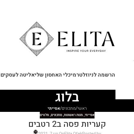
ור קשר
הרשמה לניוזלטר
מיכלי האחסון שלי
אליטה לעסקים
בלוג
ראשי
/
מתכונים
/
אסייתי
אסייתי
,
מנות ראשונות
,
מתכונים
,
סלטים
קעריות פסה ב2 רטבים
10
Posted by
Elita Ofek
On יוני 7, 2021