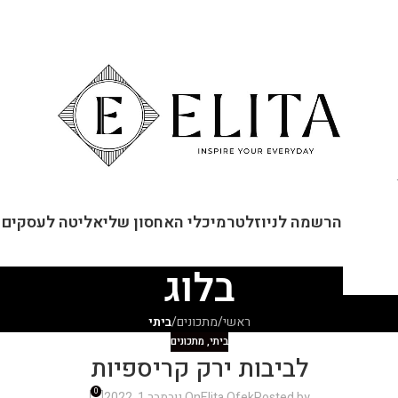
ור קשר
הרשמה לניוזלטר
מיכלי האחסון שלי
אליטה לעסקים
בלוג
ראשי
/
מתכונים
/
ביתי
ביתי
,
מתכונים
לביבות ירק קריספיות
0
Posted by
Elita Ofek
On נובמבר 1, 2022