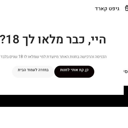
גיפט קארד
היי, כבר מלאו לך 18?
הכניסה והרכישה בחנות האתר מיועדת למי שמלאו לו 18 שנים בלבד.
כן, קח אותי לחנות
בחזרה לעמוד הבית
יפור שלי
מתכונים
מנוי ״אליטה פלוס״
חנות
פרסומים במדיה
צ