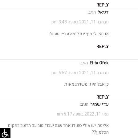
REPLY
דניאל
הגיב:
נובמבר 11, 2021 בשעה 3:48 pm
אם אין לי מיץ יוזו? יצא עדיין טעים?
REPLY
Elita Ofek
הגיב:
נובמבר 11, 2021 בשעה 6:52 pm
כן אבל היוזו משדרג מאוד.
REPLY
עדי שמיר
הגיב:
מאי 11, 2022 בשעה 6:17 am
אליטה, יש אולי סוג דג אחר שגם יעבוד טוב עם הרוטב במקום
הסלמון??