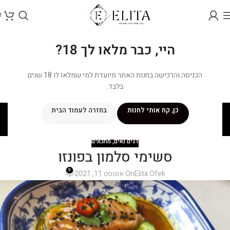
1
היי, כבר מלאו לך 18?
הכניסה והרכישה בחנות האתר מיועדת למי שמלאו לו 18 שנים
בלבד.
בלוג
כן, קח אותי לחנות
בחזרה לעמוד הבית
ראשי
/
מתכונים
/
דגים נאים
דגים נאים
,
מתכונים
סשימי סלמון בפונזו
9
Elita Ofek
On אוגוסט 11, 2021