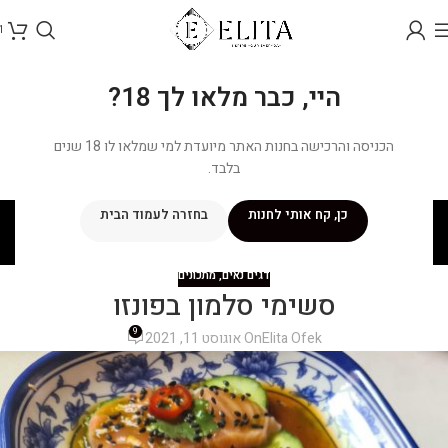
1
היי, כבר מלאו לך 18?
הכניסה והרכישה בחנות האתר מיועדת למי שמלאו לו 18 שנים
בלבד.
בלוג
כן, קח אותי לחנות
בחזרה לעמוד הבית
ראשי
/
מתכונים
/
דגים נאים
דגים נאים
,
מתכונים
סשימי סלמון בפונזו
9
Elita Ofek
On אוגוסט 11, 2021