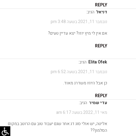
REPLY
דניאל
הגיב:
נובמבר 11, 2021 בשעה 3:48 pm
אם אין לי מיץ יוזו? יצא עדיין טעים?
REPLY
Elita Ofek
הגיב:
נובמבר 11, 2021 בשעה 6:52 pm
כן אבל היוזו משדרג מאוד.
REPLY
עדי שמיר
הגיב:
מאי 11, 2022 בשעה 6:17 am
אליטה, יש אולי סוג דג אחר שגם יעבוד טוב עם הרוטב במקום
הסלמון??