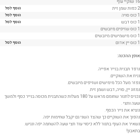
16 שוקיי עוף
2 כפות שמן זית
הוסף לסל
1 כוס סויה
הוסף לסל
1 כוס דבש
הוסף לסל
1 כוס שזיפים מיובשים
1 כוס מישמישים מיובשים
1 כוס יין אדום
הוסף לסל
אופן ההכנה:
נרפד תבנית בנייר אפייה.
נניח את השוקיים.
נפזר מעל הכל מימישים ושזיפים מיובשים.
נמזוג יין, סויה, דבש ושמן זית.
נכניס לתנור שחומם מראש על 180 מעלות כשהתבנית מכוסה בנייר כסף ולמשך
שעה וחצי .
נוציא את נייר הכסף.
נהפוך את השוקיים כך שהצד השני גם יקבל שחימות יפה.
נשאיר את העוף בתנור ללא כיסוי עוד חצי שעה להשחמה יפה ונגיש.
בתאבון!