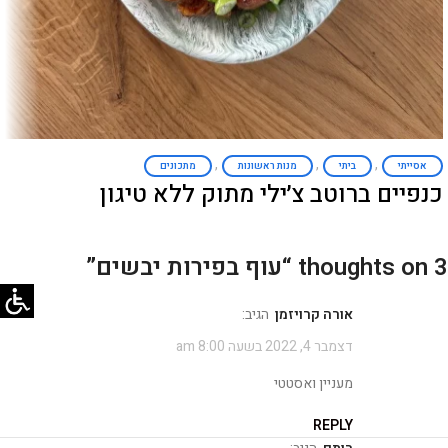
,
,
,
אסייתי
ביתי
מנות ראשונות
מתכונים
כנפיים ברוטב צ׳ילי מתוק ללא טיגון
3 thoughts on “
עוף בפירות יבשים
”
אורה קרויזמן
הגיב:
דצמבר 4, 2022 בשעה 8:00 am
מעניין ואסטטי
REPLY