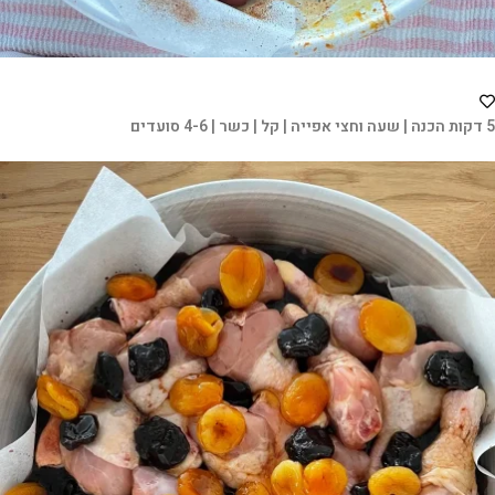
5 דקות הכנה | שעה וחצי אפייה | קל | כשר | 4-6 סועדים