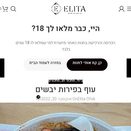
0
היי, כבר מלאו לך 18?
הכניסה והרכישה בחנות האתר מיועדת למי שמלאו לו 18 שנים
בלבד.
בלוג
כן, קח אותי לחנות
בחזרה לעמוד הבית
ראשי
/
מתכונים
/
ביתי
ביתי
,
מתכוני חג
,
מתכונים
עוף בפירות יבשים
3
Elita Ofek
On אוקטובר 30, 2022