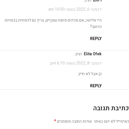
רותם
הגיב:
דצמבר 6, 2022 בשעה 10:00 am
היי אליטה, אם מכינים פחות שוקיים, צריך גם להפחית בכמויות
הרוטב?
REPLY
Elita Ofek
הגיב:
דצמבר 8, 2022 בשעה 6:10 pm
כן אבל לא חייב
REPLY
כתיבת תגובה
*
האימייל לא יוצג באתר.
שדות החובה מסומנים