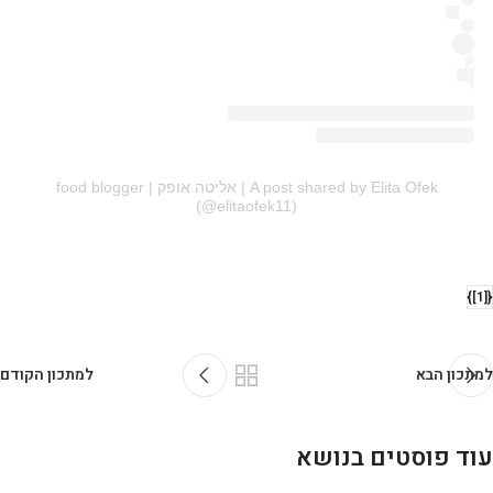
A post shared by Elita Ofek | אליטה אופק | food blogger
(@elitaofek11)
{[1]}
למתכון הבא
למתכון הקודם
עוד פוסטים בנושא